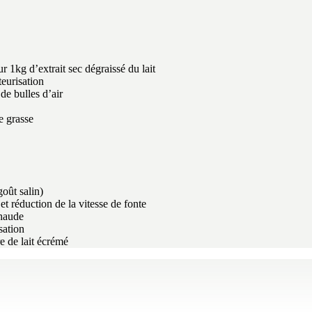
 1kg d’extrait sec dégraissé du lait
teurisation
de bulles d’air
e grasse
goût salin)
t réduction de la vitesse de fonte
chaude
sation
e de lait écrémé