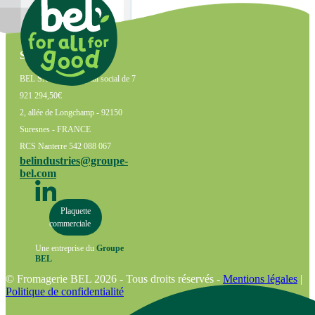
Siège Social
BEL SA avec un capital social de 7
921 294,50€
2, allée de Longchamp - 92150
Suresnes - FRANCE
RCS Nanterre 542 088 067
belindustries@groupe-
bel.com
Plaquette
commerciale
Une entreprise du
Groupe
BEL
© Fromagerie BEL 2026 - Tous droits réservés -
Mentions légales
|
Politique de confidentialité